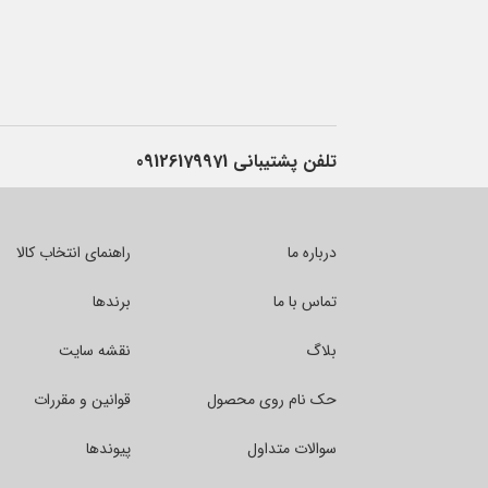
تلفن پشتیبانی
09126179971
درباره ما
راهنمای انتخاب کالا
تماس با ما
برندها
بلاگ
نقشه سایت
حک نام روی محصول
قوانین و مقررات
سوالات متداول
پیوندها