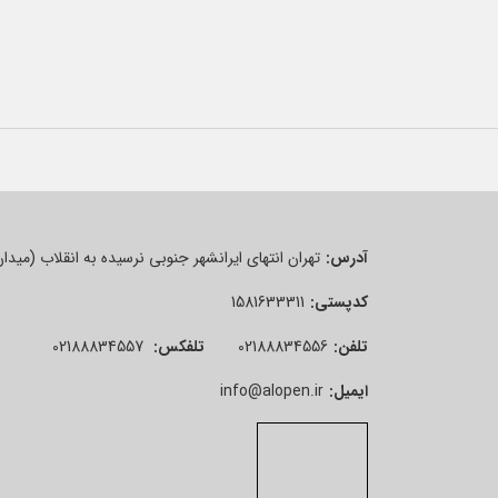
آدرس:
تهران انتهای ایرانشهر جنوبی نرسیده به انقلاب (میدان فردوسی) پلاک 3 ف
کدپستی:
1581633311
تلفن:
02188834556
تلفکس:
02188834557
ایمیل:
info@alopen.ir