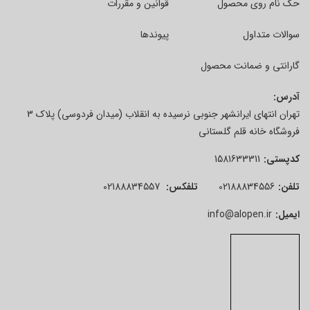
حک نام روی محصول
قوانین و مقررات
سوالات متداول
پیوندها
گارانتی و ضمانت محصول
آدرس:
تهران انتهای ایرانشهر جنوبی نرسیده به انقلاب (میدان فردوسی) پلاک 3
فروشگاه خانه قلم گلستانی
کدپستی:
1581633311
تلفن:
02188834556
تلفکس:
02188834557
ایمیل:
info@alopen.ir